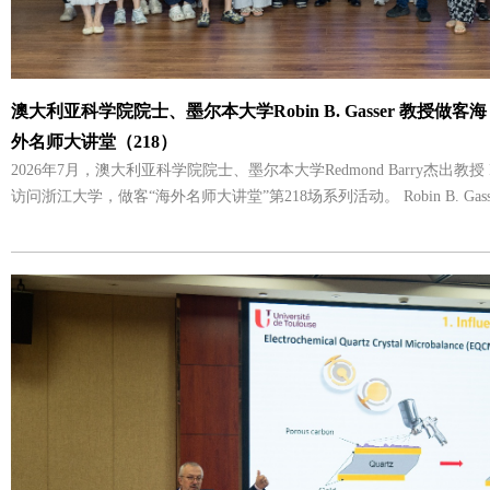
澳大利亚科学院院士、墨尔本大学Robin B. Gasser 教授做客海
外名师大讲堂（218）
2026年7月，澳大利亚科学院院士、墨尔本大学Redmond Barry杰出教授 Robi
访问浙江大学，做客“海外名师大讲堂”第218场系列活动。 Robin B. Gasser教授是澳大利亚科
学院院士、墨尔本大学Redmond Barry杰出教授，深耕分子寄生虫学
分子寄生虫学、寄生蠕虫基因组学领域享有国际盛誉。 7月8日上午，Gasser教授在动物科学
学院梓荣报告厅E122为师生带来题为“The Omics Revolution: Implications fo
学革命时代的寄生虫学：影响与启示）”的学术报告。报告会由动物科
持。 Gasser教授以测序技术迭代发展为开篇，系统梳理了基因组学的发展历程，阐释基因组
数据库搭建对生命科学领域的革命性推动作用。报告重点分享其团队自2
启联合研究的完整历程。 随后，Gasser 教授结合我国畜禽寄生虫防控实际，对比中澳寄生虫
病防控产业现状，指出发展中国家寄生虫流行病学与基因组资源挖掘的