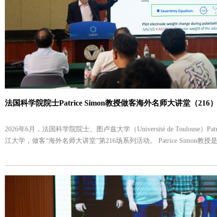
法国科学院院士Patrice Simon教授做客海外名师大讲堂（216
2026年6月，法国科学院院士、图卢兹大学（Université de Toulouse）Pat
江大学，做客“海外名师大讲堂”第216场系列活动。 Patrice Simon教授是国际知名电化学储能
材料专家，现任法国电化学储能组织（RS2E）主任，长期从事电化学
界面科学研究。他是超级电容储能领域最具影响力的学者之一，在电化
米多孔碳材料以及新型储能器件设计等方向作出了开创性贡献。Patrice 
科学院创新大奖、国际电化学学会（ISE）奖章、科睿唯安引文桂冠奖
选法国科学院院士、欧洲科学院院士、欧洲人文和自然科学院院士以及
士。 6月15日，Patrice Simon教授应邀作题为“Electrochemistry as a Tool to Understand Energy