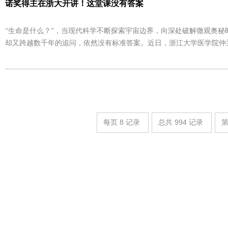
诺奖得主在浙大开讲！这堂课没有答案
“生命是什么？”，当现代科学不断探索宇宙边界，向深处破解微观奥秘
却又跨越数千年的追问，依然没有标准答案。近日，浙江大学医学院仲
诺贝尔奖获得者、英国皇家学会主席保罗·纳斯爵士以“生命是什么（What is
大开讲，用跨学科视角为现场师生揭开生命本质的神秘面纱，分享了他
刻洞察，引领听众重新思考生命的奥秘。本次讲座为“诺奖浙大行”首场
出席并为保罗·纳斯爵士赠送了致谢证书。
每页
8
记录
总共
994
记录