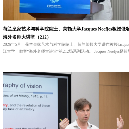
荷兰皇家艺术与科学院院士、莱顿大学Jacques Neefjes教授做
海外名师大讲堂（212）
2026年5月，荷兰皇家艺术与科学院院士、荷兰莱顿大学讲席教授Jacques N
江大学，做客“海外名师大讲堂”第212场系列活动。 Jacques Neefjes是荷兰著名科学家，长期
深耕化学免疫学、细胞生物学、癌症生物学等交叉领域，2015年当选
（KNAW）院士，后担任KNAW医学、生物医学与健康科学部主席（2021
大学医学中心细胞与化学生物学系主任、化学免疫学教授，同时也是欧
（EMBO）成员、欧洲科学院院士，2020年荣获荷兰最高科学奖斯宾诺莎奖。 5月23
Jacques Neefjes院士为全校师生带来前沿学术分享。报告会上，Jacques N
为“Detoxify the Red Death for Better Cancer Treatments”
耕科研的亲身经历，系统分享了化学生物学与肿瘤药理学交叉融合领域
果。 报告中，他深入浅出地解析了蒽环类药物的作用机制与临床应用瓶颈，重点介绍了团队
在新