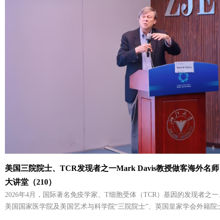
一；相反，艺术感知与审美参与在很大程度上受到注意力分配方式、心
机制的塑造。围绕这一问题，他提出“全球美学”既要反对将西方经验不
要避免陷入无法沟通的地方主义，而应尝试建构一种非西方中心、同时
术互动的分析框架。报
美国三院院士、TCR发现者之一Mark Davis教授​做客海外名师
大讲堂（210）
2026年4月，国际著名免疫学家、T细胞受体（TCR）基因的发现者之
美国国家医学院及美国艺术与科学院“三院院士”、英国皇家学会外籍院士Mar
访问浙江大学爱丁堡大学联合学院（ZJE），做客“海外名师大讲堂”系列活动。 Mark D