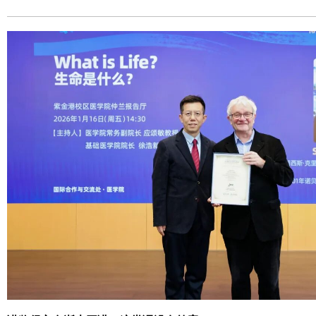
授长期致力于T细胞免疫、TCR识别机制及人类免疫系统的研究，是该
一。他在揭示T细胞如何识别抗原及其在免疫应答中的关键作用方面作
获包括保罗·埃利希奖、盖尔德纳国际奖、费萨尔国王奖在内的多项国际顶级
16日，Mark Davis教授在海宁国际校区2A-203报告厅作题为“The Coming Go
Human Immunology”的学术报告。ZJE执行院长Sue Welburn教授向Mar
外名师大讲堂”致谢证书，讲座由ZJE副院长、长聘副教授刘琬璐主持。 讲座中，Mark Davi
教授围绕“人类免疫学的黄金时代”这一主题，从一个基础而深刻的问题
区别于模式动物（尤其是近